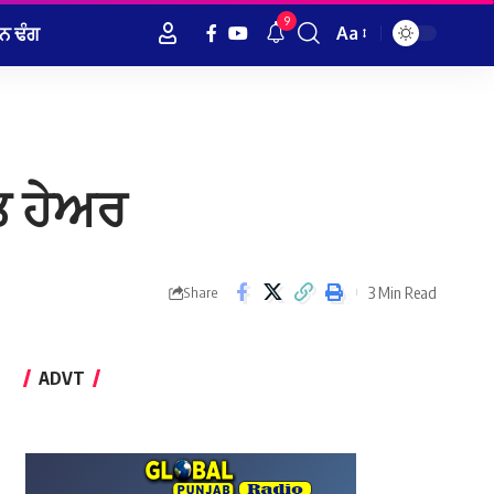
9
ਨ ਢੰਗ
Aa
Font
Resizer
ੀਤ ਹੇਅਰ
3 Min Read
Share
ADVT