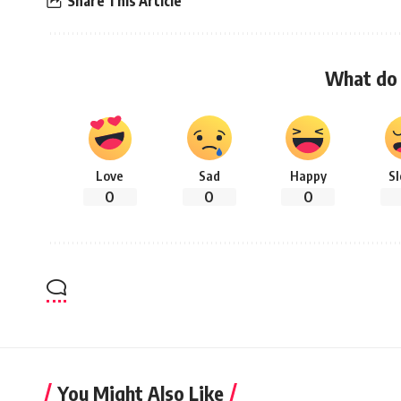
Share This Article
What do 
Love
Sad
Happy
S
0
0
0
You Might Also Like