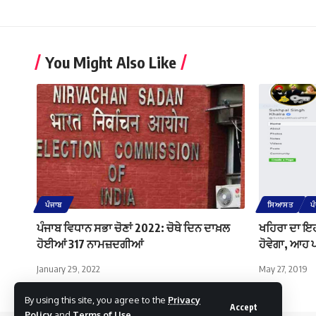
You Might Also Like
ਪੰਜਾਬ
ਸਿਆਸਤ
ਪ
ਪੰਜਾਬ ਵਿਧਾਨ ਸਭਾ ਚੋਣਾਂ 2022: ਚੋਥੇ ਦਿਨ ਦਾਖ਼ਲ
ਖਹਿਰਾ ਦਾ ਇਹ 
ਹੋਈਆਂ 317 ਨਾਮਜ਼ਦਗੀਆਂ
ਹੋਵੇਗਾ, ਆਹ ਪੜ
January 29, 2022
May 27, 2019
By using this site, you agree to the
Privacy
Accept
Policy
and
Terms of Use
.