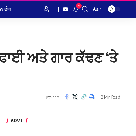
9
ਨ ਢੰਗ
Aa
Font
Resizer
 ਸਫਾਈ ਅਤੇ ਗਾਰ ਕੱਢਣ ‘ਤੇ
2 Min Read
Share
ADVT