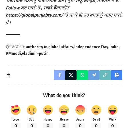
YouTube ਚੈਨਲ ਨੂੰ Subscribe ਕਰੋ। ਤੁਸੀਂ ਸਾਨੂੰ ਫੇਸਬੁੱਕ, ਟਵਿੱਟਰ ‘ਤੇ ਵੀ
Follow ਕਰ ਸਕਦੇ ਹੋ। ਸਾਡੀ ਵੈੱਬਸਾਈਟ
https://globalpunjabtv.com/ ‘ਤੇ ਜਾ ਕੇ ਵੀ ਹੋਰ ਖ਼ਬਰਾਂ ਨੂੰ ਪੜ੍ਹ ਸਕਦੇ
ਹੋ।
TAGGED:
authority in global affairs
Independence Day
india
PMmodi
vladimir-putin
What do you think?
Love
Sad
Happy
Sleepy
Angry
Dead
Wink
0
0
0
0
0
0
0