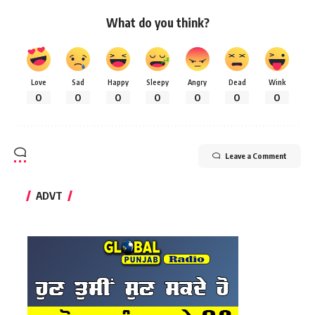
What do you think?
Love
Sad
Happy
Sleepy
Angry
Dead
Wink
0
0
0
0
0
0
0
Leave a Comment
ADVT