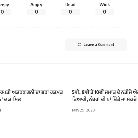
leepy
Angry
Dead
Wink
0
0
0
0
Leave a Comment
ਟਰਪਤੀ ਅਸ਼ਰਫ ਗਨੀ ਦਾ ਭਰਾ ਹਸ਼ਮਤ
5ਵੀਂ, 8ਵੀਂ ਤੇ 10ਵੀਂ ਜਮਾਤ ਦੇ ਨਤੀਜੇ
ਨ ‘ਚ ਸ਼ਾਮਿਲ
ਤਿਆਰੀ, ਨੰਬਰਾਂ ਦੀ ਥਾਂ ਦਿੱਤੇ ਜਾ ਸਕਦੇ
1
May 29, 2020