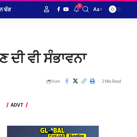
9
ਨ ਢੰਗ
Aa
Font
Resizer
ੈਣ ਦੀ ਵੀ ਸੰਭਾਵਨਾ
2 Min Read
Share
ADVT