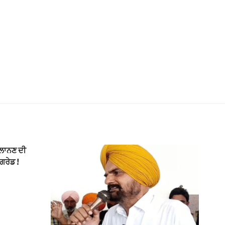
 ਐਲਾਨਣ ਦੀ
 ਗਰੇਡ !