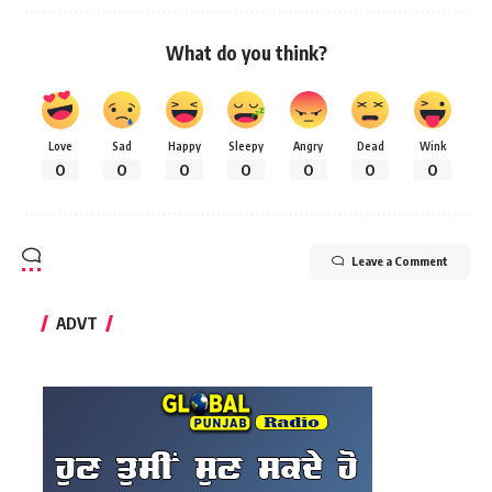
What do you think?
Love
Sad
Happy
Sleepy
Angry
Dead
Wink
0
0
0
0
0
0
0
Leave a Comment
ADVT