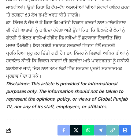
ਜਾਣਗੀਆਂ। ਉਨਾਂ ਕਿਹਾ ਕਿ ਵੱਖ-ਵੱਖ ਅਸਾਮੀਆਂ ‘ਦੀਆਂ ਸੇਵਾਵਾਂ ਹਾਇਰ ਕਰਨ
‘ਤੇ ਲਗਭਗ 63 ਲੱਖ ਰੁਪਏ ਖਰਚ ਕੀਤੇ ਜਾਣਗੇ।
ਡਾ. ਨਿੱਜਰ ਨੇ ਜੋਰ ਦੇ ਕੇ ਕਿਹਾ ਕਿ ਅਜਿਹੇ ਵਿਕਾਸ ਕਾਰਜਾਂ ਨਾਲ ਮਾਲੇਰਕੋਟਲਾ
ਦੀ ਵੱਡੀ ਆਬਾਦੀ ਨੂੰ ਫਾਇਦਾ ਹੋਵੇਗਾ ਅਤੇ ਉਨਾਂ ਕਿਹਾ ਕਿ ਇਲਾਕੇ ਦੇ ਲੋਕਾਂ ਨੂੰ
ਗੰਦਗੀ ਤੋਂ ਫੈਲਣ ਵਾਲੀਆਂ ਗੰਭੀਰ ਬਿਮਾਰੀਆਂ ਤੋਂ ਛੁਟਕਾਰਾ ਦਿਵਾਉਣ ਵਿੱਚ
ਮਦਦ ਮਿਲੇਗੀ। ਇਸ ਸਬੰਧੀ ਸਥਾਨਕ ਸਰਕਾਰਾਂ ਵਿਭਾਗ ਵੱਲੋਂ ਦਫਤਰੀ
ਪ੍ਰਕਿਰਿਆ ਸੁਰੂ ਕਰ ਦਿੱਤੀ ਗਈ ਹੈ। ਡਾ. ਨਿੱਜਰ ਨੇ ਵਿਭਾਗੀ ਅਧਿਕਾਰੀਆਂ ਨੂੰ
ਹਦਾਇਤ ਕੀਤੀ ਕਿ ਵਿਕਾਸ ਕਾਰਜਾਂ ਦੀ ਗੁਣਵੱਤਾ ਅਤੇ ਪਾਰਦਰਸ਼ਤਾ ਨੂੰ ਯਕੀਨੀ
ਬਣਾਇਆ ਜਾਵੇ, ਜਿਸ ਨਾਲ ਆਮ ਲੋਕਾਂ ਵਿੱਚ ਸਰਕਾਰ ਪ੍ਰਤੀ ਸਕਾਰਾਤਮਕ
ਪ੍ਰਭਾਵ ਪੈਦਾ ਹੋ ਸਕੇ।
Disclaimer: This article is provided for informational
purposes only. The information should not be taken to
represent the opinions, policy, or views of Global Punjab
TV, nor any of its staff, employees, or affiliates.