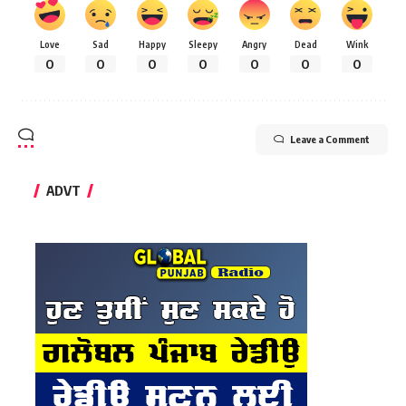
Love
Sad
Happy
Sleepy
Angry
Dead
Wink
0
0
0
0
0
0
0
Leave a Comment
ADVT