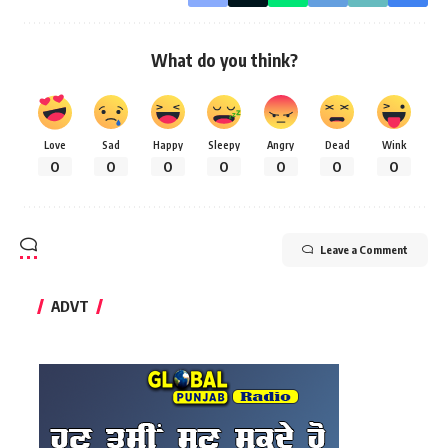
What do you think?
Love
Sad
Happy
Sleepy
Angry
Dead
Wink
0
0
0
0
0
0
0
Leave a Comment
ADVT