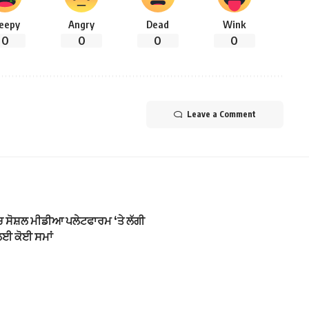
leepy
Angry
Dead
Wink
0
0
0
0
Leave a Comment
 ਸੋਸ਼ਲ ਮੀਡੀਆ ਪਲੇਟਫਾਰਮ ‘ਤੇ ਲੱਗੀ
ਲਈ ਕੋਈ ਸਮਾਂ