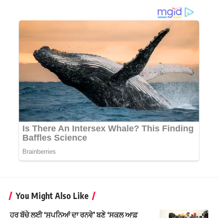
You Might Also Like
ਹਰ ਬੱਚੇ ਲਈ ‘ਸੁਪਨਿਆਂ ਦਾ ਰਨਵੇ’ ਬਣੇ ‘ਸਕੂਲ ਆਫ਼