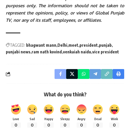
purposes only. The information should not be taken to
represent the opinions, policy, or views of Global Punjab
TV, nor any of its staff, employees, or affiliates.
TAGGED:
bhagwant mann
Delhi
meet
president
punjab
punjabi news
ram nath kovind
venkaiah naidu
vice president
What do you think?
Love
Sad
Happy
Sleepy
Angry
Dead
Wink
0
0
0
0
0
0
0