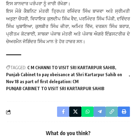
ਇਸ ਸ਼ਾਨਦਾਰ ਪਰੰਪਰਾ ਨੂੰ ਜਾਰੀ ਰੱਖੇਗਾ।
ਇਸ ਮੌਕੇ ਕੈਬਨਿਟ ਮੰਤਰੀ ਤ੍ਰਿਪਤ ਰਜਿੰਦਰ ਸਿੰਘ ਬਾਜਵਾ ਅਤੇ ਸ੍ਰੀਮਤੀ
ਅਰੁਣਾ ਚੌਧਰੀ, ਵਿਧਾਇਕ ਕੁਲਦੀਪ ਸਿੰਘ ਵੈਦ, ਪਰਮਿੰਦਰ ਸਿੰਘ ਪਿੰਕੀ, ਦਵਿੰਦਰ
ਸਿੰਘ ਘੁਬਾਇਆ, ਕੁਲਬੀਰ ਸਿੰਘ ਜ਼ੀਰਾ, ਅਮਿਤ ਵਿੱਜ, ਦਰਸ਼ਨ ਸਿੰਘ ਬਰਾੜ,
ਪ੍ਰੀਤਮ ਕੋਟਭਾਈ, ਸਾਬਕਾ ਪੰਜਾਬ ਮੰਤਰੀ ਅਤੇ ਪੰਜਾਬ ਐਗਰੋ ਇੰਡਸਟਰੀਜ਼ ਦੇ
ਚੇਅਰਮੈਨ ਜੋਗਿੰਦਰ ਸਿੰਘ ਮਾਨ ਤੇ ਹੋਰ ਹਾਜ਼ਰ ਸਨ।
TAGGED:
C M CHANNI TO VISIT SRI KARTARPUR SAHIB
Punjab Cabinet to pay obeisance at Shri Kartarpur Sahib on
Nov 18 as part of first delegation: CM
PUNJAB CABINET TO VISIT SRI KARTARPUR SAHIB
What do you think?