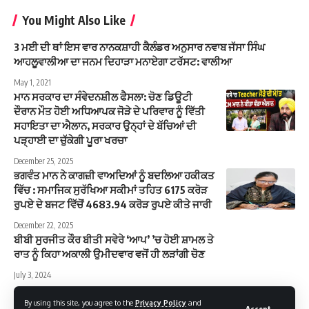
You Might Also Like
3 ਮਈ ਦੀ ਥਾਂ ਇਸ ਵਾਰ ਨਾਨਕਸ਼ਾਹੀ ਕੈਲੰਡਰ ਅਨੁਸਾਰ ਨਵਾਬ ਜੱਸਾ ਸਿੰਘ
ਆਹਲੂਵਾਲੀਆ ਦਾ ਜਨਮ ਦਿਹਾੜਾ ਮਨਾਏਗਾ ਟਰੱਸਟ: ਵਾਲੀਆ
May 1, 2021
ਮਾਨ ਸਰਕਾਰ ਦਾ ਸੰਵੇਦਨਸ਼ੀਲ ਫੈਸਲਾ: ਚੋਣ ਡਿਊਟੀ
ਦੌਰਾਨ ਮੌਤ ਹੋਈ ਅਧਿਆਪਕ ਜੋੜੇ ਦੇ ਪਰਿਵਾਰ ਨੂੰ ਵਿੱਤੀ
ਸਹਾਇਤਾ ਦਾ ਐਲਾਨ, ਸਰਕਾਰ ਉਨ੍ਹਾਂ ਦੇ ਬੱਚਿਆਂ ਦੀ
ਪੜ੍ਹਾਈ ਦਾ ਚੁੱਕੇਗੀ ਪੂਰਾ ਖਰਚਾ
December 25, 2025
ਭਗਵੰਤ ਮਾਨ ਨੇ ਕਾਗਜ਼ੀ ਵਾਅਦਿਆਂ ਨੂੰ ਬਦਲਿਆ ਹਕੀਕਤ
ਵਿੱਚ : ਸਮਾਜਿਕ ਸੁਰੱਖਿਆ ਸਕੀਮਾਂ ਤਹਿਤ 6175 ਕਰੋੜ
ਰੁਪਏ ਦੇ ਬਜਟ ਵਿੱਚੋਂ 4683.94 ਕਰੋੜ ਰੁਪਏ ਕੀਤੇ ਜਾਰੀ
December 22, 2025
ਬੀਬੀ ਸੁਰਜੀਤ ਕੌਰ ਬੀਤੀ ਸਵੇਰੇ ‘ਆਪ’ ’ਚ ਹੋਈ ਸ਼ਾਮਲ ਤੇ
ਰਾਤ ਨੂੰ ਕਿਹਾ ਅਕਾਲੀ ਉਮੀਦਵਾਰ ਵਜੋਂ ਹੀ ਲੜਾਂਗੀ ਚੋਣ
July 3, 2024
By using this site, you agree to the
Privacy Policy
and
Accept