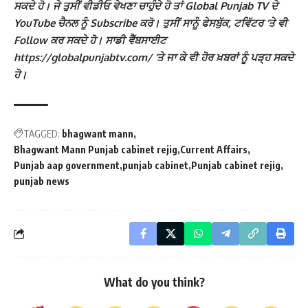
ਸਕਦੇ ਹੋ। ਜੇ ਤੁਸੀਂ ਵੀਡੀਓ ਵੇਖਣਾ ਚਾਹੁੰਦੇ ਹੋ ਤਾਂ Global Punjab TV ਦੇ
YouTube ਚੈਨਲ ਨੂੰ Subscribe ਕਰੋ। ਤੁਸੀਂ ਸਾਨੂੰ ਫੇਸਬੁੱਕ, ਟਵਿੱਟਰ ‘ਤੇ ਵੀ
Follow ਕਰ ਸਕਦੇ ਹੋ। ਸਾਡੀ ਵੈੱਬਸਾਈਟ
https://globalpunjabtv.com/ ‘ਤੇ ਜਾ ਕੇ ਵੀ ਹੋਰ ਖ਼ਬਰਾਂ ਨੂੰ ਪੜ੍ਹ ਸਕਦੇ
ਹੋ।
TAGGED:
bhagwant mann
Bhagwant Mann Punjab cabinet rejig
Current Affairs
Punjab aap government
punjab cabinet
Punjab cabinet rejig
punjab news
What do you think?