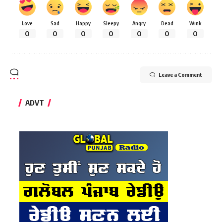
Love
Sad
Happy
Sleepy
Angry
Dead
Wink
0
0
0
0
0
0
0
Leave a Comment
ADVT