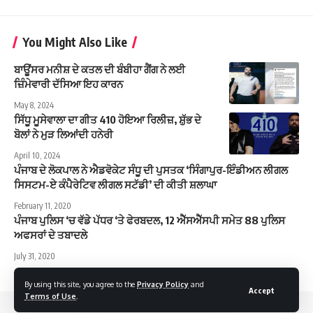
You Might Also Like
ਬਾਊਂਸਰ ਮਨੀਸ਼ ਦੇ ਕਤਲ ਦੀ ਬੰਬੀਹਾ ਗੈਂਗ ਨੇ ਲਈ
ਜ਼ਿੰਮੇਵਾਰੀ ਦੱਸਿਆ ਇਹ ਕਾਰਨ
May 8, 2024
ਸਿੱਧੂ ਮੂਸੇਵਾਲਾ ਦਾ ਗੀਤ 410 ਹੋਇਆ ਰਿਲੀਜ਼, ਸ਼ੁੱਭ ਦੇ
ਬੋਲਾਂ ਨੇ ਮੁੜ ਲਿਆਂਦੀ ਹਨੇਰੀ
April 10, 2024
ਪੰਜਾਬ ਦੇ ਲੋਕਪਾਲ ਨੇ ਐਡਵੋਕੇਟ ਸੰਧੂ ਦੀ ਪੁਸਤਕ ‘ਸਿੰਗਾਪੁਰ-ਇੰਡੀਅਨ ਲੀਗਲ
ਸਿਸਟਮ-ਏ ਕੰਪੈਰੇਟਿਵ ਲੀਗਲ ਸਟੱਡੀ’ ਦੀ ਕੀਤੀ ਸ਼ਲਾਘਾ
February 11, 2020
ਪੰਜਾਬ ਪੁਲਿਸ ‘ਚ ਵੱਡੇ ਪੱਧਰ ‘ਤੇ ਫੇਰਬਦਲ, 12 ਐੱਸਐੱਸਪੀ ਸਮੇਤ 88 ਪੁਲਿਸ
ਅਫਸਰਾਂ ਦੇ ਤਬਾਦਲੇ
July 31, 2020
By using this site, you agree to the
Privacy Policy
and
Accept
Terms of Use
.