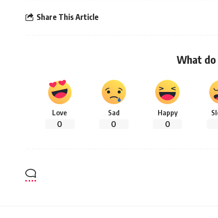
Share This Article
What do 
Love
Sad
Happy
S
0
0
0