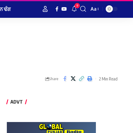
9
ਨ ਢੰਗ
Aa
Font
Resizer
2 Min Read
Share
ADVT