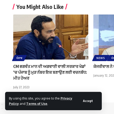
You Might Also Like
ਪੰਜਾਬ
NEWS
ਪੰ
CM ਭਗਵੰਤ ਮਾਨ ਦੀ ਅਗਵਾਈ ਵਾਲੀ ਸਰਕਾਰ ਖੇਡਾਂ
ਕੇਜਰੀਵਾਲ ਨੇ ਪ
‘ਚ ਪੰਜਾਬ ਨੂੰ ਮੁੜ ਨੰਬਰ ਇਕ ਬਣਾਉਣ ਲਈ ਵਚਨਬੱਧ:
January 12, 20
ਮੀਤ ਹੇਅਰ
July 27, 2023
By using this site, you agree to the
Privacy
Accept
Policy
and
Terms of Use
.