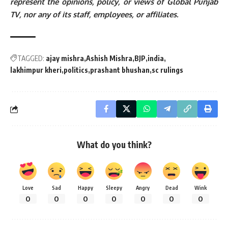
represent the opinions, policy, or views of Global Punjab
TV, nor any of its staff, employees, or affiliates.
TAGGED:
ajay mishra
Ashish Mishra
BJP
india
lakhimpur kheri
politics
prashant bhushan
sc rulings
What do you think?
Love
Sad
Happy
Sleepy
Angry
Dead
Wink
0
0
0
0
0
0
0