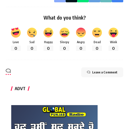
What do you think?
Love
Sad
Happy
Sleepy
Angry
Dead
Wink
0
0
0
0
0
0
0
Leave a Comment
ADVT