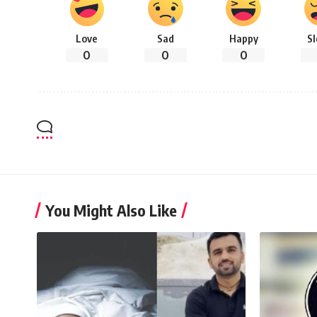
Love
Sad
Happy
S
0
0
0
You Might Also Like