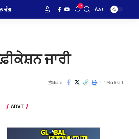
9
ਨ ਢੰਗ
Aa
Font
Resizer
ੀਫ਼ੀਕੇਸ਼ਨ ਜਾਰੀ
1 Min Read
Share
ADVT