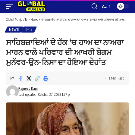
Aa
Font
Resizer
Global Punjab Tv
>
News
>
ਸਾਹਿਬਜ਼ਾਦਿਆਂ ਦੇ ਹੱਕ ‘ਚ ਹਾਅ ਦਾ ਨਾਅਰਾ ਮਾਰਨ ਵਾਲੇ ਪਰਿਵਾਰ ਦੀ ਆਖਰੀ ਬੇਗਮ ਮੁਨੱਵਰ-ਉਨ-ਨਿਸਾ ਦਾ ਹੋਇਆ ਦੇਹਾਂਤ
NEWS
ਪੰਜਾਬ
ਸਾਹਿਬਜ਼ਾਦਿਆਂ ਦੇ ਹੱਕ ‘ਚ ਹਾਅ ਦਾ ਨਾਅਰਾ
ਮਾਰਨ ਵਾਲੇ ਪਰਿਵਾਰ ਦੀ ਆਖਰੀ ਬੇਗਮ
ਮੁਨੱਵਰ-ਉਨ-ਨਿਸਾ ਦਾ ਹੋਇਆ ਦੇਹਾਂਤ
1 Min Read
Rajneet Kaur
Last updated: October 27, 2023 1:27 pm