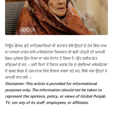
ਨਿਊਜ਼ ਡੈਸਕ: ਛੋਟੇ ਸਾਹਿਬਜ਼ਾਦਿਆਂ ਦੀ ਸ਼ਹਾਦਤ ਵੇਲੇ ਉਨ੍ਹਾਂ ਦੇ ਹੱਕ ਵਿੱਚ ਹਾਅ
ਦਾ ਨਾਅਰਾ ਮਾਰਨ ਵਾਲੇ ਮਾਲੇਰਕੋਟਲਾ ਰਿਆਸਤ ਦੀ 8ਵੀਂ ਪੀੜ੍ਹੀ ਦੀ ਆਖਰੀ
ਬੇਗਮ ਮੁਨੱਵਰ-ਉਨ-ਨਿਸਾ ਦਾ ਅੱਜ ਦੇਹਾਂਤ ਹੋ ਗਿਆ ਹੈ।ਉਹ ਕਰੀਬ 103
ਵਰ੍ਹਿਆਂ ਦੇ ਸਨ । ਕਈ ਦਿਨਾਂ ਤੋਂ ਸਿਹਤ ਖ਼ਰਾਬ ਹੋਣ ਦੇ ਚੱਲਦਿਆਂ ਮਲੇਰਕੋਟਲਾ
ਦੇ ਬਕਫ ਬੋਰਡ ਦੇ ਹਸਪਤਾਲ ਵਿਖੇ ਇਲਾਜ ਕਰਵਾ ਰਹੇ ਸਨ, ਜਿੱਥੇ ਅੱਜ ਉਨ੍ਹਾਂ ਨੇ
ਆਖਰੀ ਸਾਹ ਲਏ ।
Disclaimer: This article is provided for informational
purposes only. The information should not be taken to
represent the opinions, policy, or views of Global Punjab
TV, nor any of its staff, employees, or affiliates.