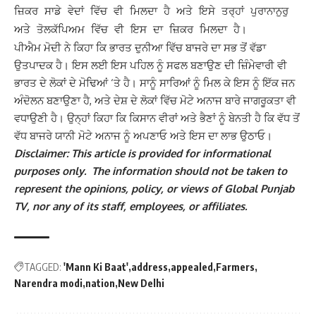
ਜ਼ਿਕਰ ਸਾਡੇ ਵੇਦਾਂ ਵਿੱਚ ਵੀ ਮਿਲਦਾ ਹੈ ਅਤੇ ਇਸੇ ਤਰ੍ਹਾਂ ਪੁਰਾਨਾਨੁਰੁ
ਅਤੇ ਤੋਲਕੱਪਿਅਮ ਵਿੱਚ ਵੀ ਇਸ ਦਾ ਜ਼ਿਕਰ ਮਿਲਦਾ ਹੈ।
ਪੀਐਮ ਮੋਦੀ ਨੇ ਕਿਹਾ ਕਿ ਭਾਰਤ ਦੁਨੀਆ ਵਿੱਚ ਬਾਜਰੇ ਦਾ ਸਭ ਤੋਂ ਵੱਡਾ
ਉਤਪਾਦਕ ਹੈ। ਇਸ ਲਈ ਇਸ ਪਹਿਲ ਨੂੰ ਸਫਲ ਬਣਾਉਣ ਦੀ ਜ਼ਿੰਮੇਵਾਰੀ ਵੀ
ਭਾਰਤ ਦੇ ਲੋਕਾਂ ਦੇ ਮੋਢਿਆਂ ‘ਤੇ ਹੈ। ਸਾਨੂੰ ਸਾਰਿਆਂ ਨੂੰ ਮਿਲ ਕੇ ਇਸ ਨੂੰ ਇੱਕ ਜਨ
ਅੰਦੋਲਨ ਬਣਾਉਣਾ ਹੈ, ਅਤੇ ਦੇਸ਼ ਦੇ ਲੋਕਾਂ ਵਿੱਚ ਮੋਟੇ ਅਨਾਜ ਬਾਰੇ ਜਾਗਰੂਕਤਾ ਵੀ
ਵਧਾਉਣੀ ਹੈ। ਉਨ੍ਹਾਂ ਕਿਹਾ ਕਿ
ਕਿਸਾਨ ਵੀਰਾਂ ਅਤੇ ਭੈਣਾਂ ਨੂੰ ਬੇਨਤੀ ਹੈ ਕਿ ਵੱਧ ਤੋਂ
ਵੱਧ ਬਾਜਰੇ ਯਾਨੀ ਮੋਟੇ ਅਨਾਜ ਨੂੰ ਅਪਣਾਓ ਅਤੇ ਇਸ ਦਾ ਲਾਭ ਉਠਾਓ।
Disclaimer: This article is provided for informational
purposes only. The information should not be taken to
represent the opinions, policy, or views of Global Punjab
TV, nor any of its staff, employees, or affiliates.
TAGGED:
'Mann Ki Baat'
address
appealed
Farmers
Narendra modi
nation
New Delhi