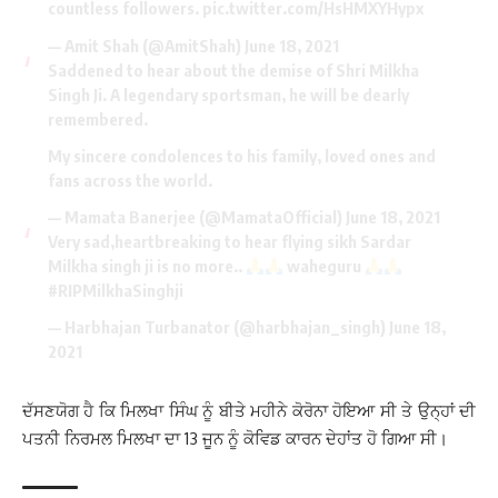
countless followers.
pic.twitter.com/HsHMXYHypx
— Amit Shah (@AmitShah)
June 18, 2021
Saddened to hear about the demise of Shri Milkha
Singh Ji. A legendary sportsman, he will be dearly
remembered.
My sincere condolences to his family, loved ones and
fans across the world.
— Mamata Banerjee (@MamataOfficial)
June 18, 2021
Very sad,heartbreaking to hear flying sikh Sardar
Milkha singh ji is no more..
waheguru
#RIPMilkhaSinghji
— Harbhajan Turbanator (@harbhajan_singh)
June 18,
2021
ਦੱਸਣਯੋਗ ਹੈ ਕਿ ਮਿਲਖਾ ਸਿੰਘ ਨੂੰ ਬੀਤੇ ਮਹੀਨੇ ਕੋਰੋਨਾ ਹੋਇਆ ਸੀ ਤੇ ਉਨ੍ਹਾਂ ਦੀ
ਪਤਨੀ ਨਿਰਮਲ ਮਿਲਖਾ ਦਾ 13 ਜੂਨ ਨੂੰ ਕੋਵਿਡ ਕਾਰਨ ਦੇਹਾਂਤ ਹੋ ਗਿਆ ਸੀ।