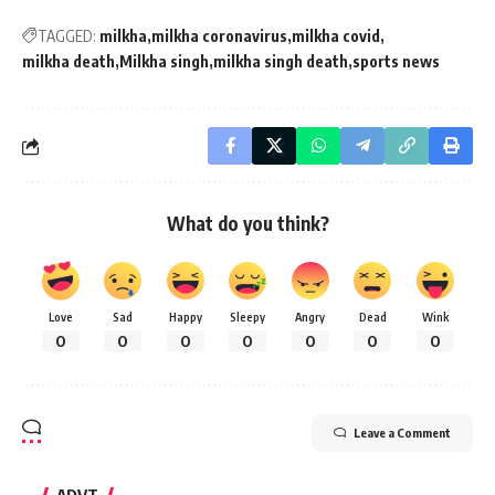
TAGGED:
milkha
milkha coronavirus
milkha covid
milkha death
Milkha singh
milkha singh death
sports news
What do you think?
Love
Sad
Happy
Sleepy
Angry
Dead
Wink
0
0
0
0
0
0
0
Leave a Comment