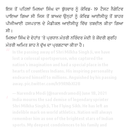
ਇਸ ਤੋਂ ਪਹਿਲਾਂ ਮਿਲਖਾ ਸਿੰਘ ਦਾ ਬੁੱਧਵਾਰ ਨੂੰ ਕੋਵਿਡ- 19 ਟੈਸਟ ਨੈਗੇਟਿਵ
ਪਾਇਆ ਗਿਆ ਸੀ ਜਿਸ ਤੋਂ ਬਾਅਦ ਉਨ੍ਹਾਂ ਨੂੰ ਕੋਵਿਡ ਆਈਸੀਯੂ ਤੋਂ ਬਾਹਰ
ਪੀਜੀਆਈ ਹਸਪਤਾਲ ਦੇ ਮੈਡੀਕਲ ਆਈਸੀਯੂ ਵਿੱਚ ਤਬਦੀਲ ਕੀਤਾ ਗਿਆ
ਸੀ।
ਮਿਲਖਾ ਸਿੰਘ ਦੇ ਦੇਹਾਂਤ ‘ਤੇ ਪ੍ਰਧਾਨ ਮੰਤਰੀ ਨਰਿੰਦਰ ਮੋਦੀ ਤੇ ਕੇਂਦਰੀ ਗ੍ਰਹਿ
ਮੰਤਰੀ ਅਮਿਤ ਸ਼ਾਹ ਨੇ ਦੁੱਖ ਦਾ ਪ੍ਰਗਟਾਵਾ ਕੀਤਾ ਹੈ।
In the passing away of Shri Milkha Singh Ji, we have
lost a colossal sportsperson, who captured the
nation’s imagination and had a special place in the
hearts of countless Indians. His inspiring personality
endeared himself to millions. Anguished by his passing
away.
pic.twitter.com/h99RNbXI28
— Narendra Modi (@narendramodi)
June 18, 2021
India mourns the sad demise of legendary sprinter
Shri Milkha Singh Ji, The Flying Sikh. He has left an
indelible mark on world athletics. Nation will always
remember him as one of the brightest stars of Indian
sports. My deepest condolences to his family and