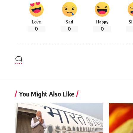
Love
Sad
Happy
S
0
0
0
You Might Also Like