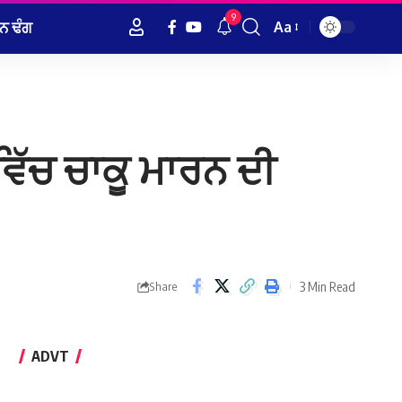
9
ਨ ਢੰਗ
Aa
Font
Resizer
ਵਿੱਚ ਚਾਕੂ ਮਾਰਨ ਦੀ
3 Min Read
Share
ADVT