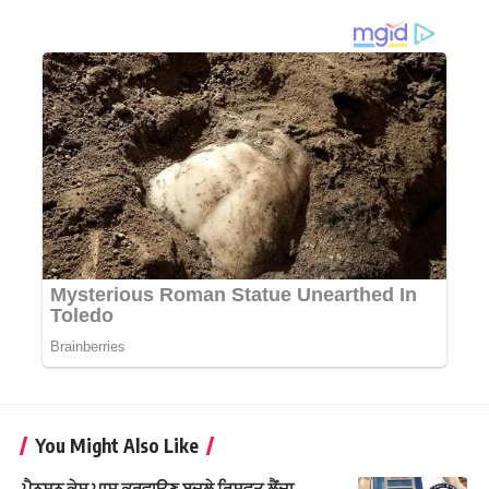
You Might Also Like
ਪੈਨਸ਼ਨ ਕੇਸ ਪਾਸ ਕਰਵਾਉਣ ਬਦਲੇ ਰਿਸ਼ਵਤ ਲੈਂਦਾ