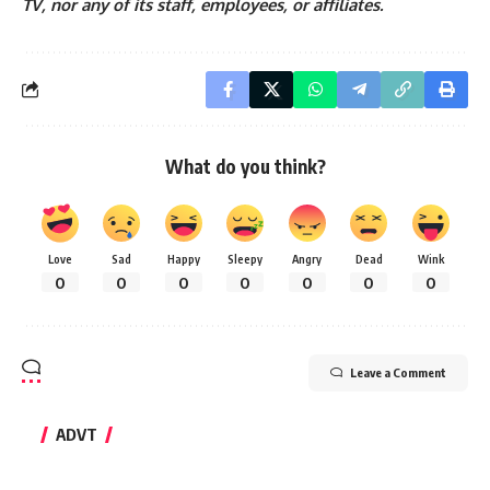
TV, nor any of its staff, employees, or affiliates.
What do you think?
Love
Sad
Happy
Sleepy
Angry
Dead
Wink
0
0
0
0
0
0
0
Leave a Comment
ADVT