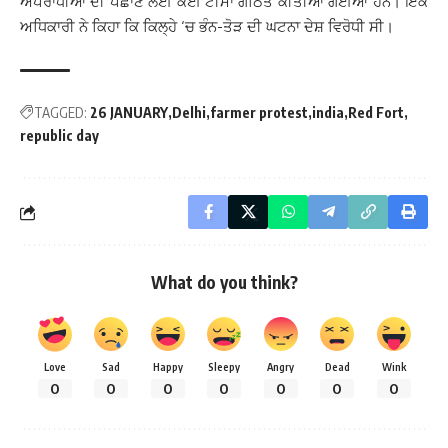
ਅਪਰਾਧੀਆਂ ਦੀ ਪਛਾਣ ਲਈ ਕਈ ਟੀਮਾਂ ਗਠਿਤ ਕੀਤੀਆਂ ਗਈਆਂ ਹਨ। ਇਕ
ਅਧਿਕਾਰੀ ਨੇ ਕਿਹਾ ਕਿ ਕਿਲ੍ਹੇ ‘ਚ ਭੰਨ-ਤੋੜ ਦੀ ਘਟਨਾ ਦੇਸ਼ ਵਿਰੋਧੀ ਸੀ।
TAGGED:
26 JANUARY
Delhi
farmer protest
india
Red Fort
republic day
What do you think?
Love
Sad
Happy
Sleepy
Angry
Dead
Wink
0
0
0
0
0
0
0