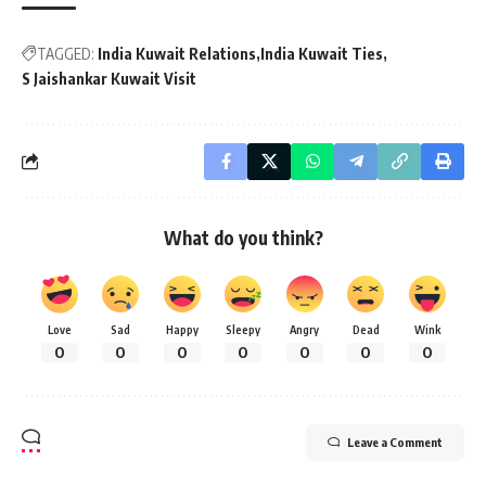
TAGGED:
India Kuwait Relations
India Kuwait Ties
S Jaishankar Kuwait Visit
What do you think?
Love
Sad
Happy
Sleepy
Angry
Dead
Wink
0
0
0
0
0
0
0
Leave a Comment