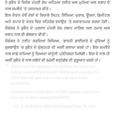
ਨੇ ਕੁਵੈਤ ਦੇ ਵਿਦੇਸ਼ ਮੰਤਰੀ ਸ਼ੇਖ ਅਹਿਮਦ ਨਸੀਰ ਅਲ ਮੁਹੰਮਦ ਅਲ ਸਬਾਹ ਦੇ
ਨਾਲ ਸਮਝੌਤੇ ‘ਤੇ ਹਸਤਾਖਰ ਕੀਤੇ।
ਇਸ ਦੌਰਾਨ ਦੋਵੇਂ ਦੇਸ਼ਾਂ ਦੇ ਵਿਚਾਲੇ ਸਿਹਤ, ਸਿੱਖਿਆ, ਖੁਰਾਕ, ਊਰਜਾ, ਡਿਜੀਟਲ
ਅਤੇ ਵਪਾਰ ਦੇ ਖੇਤਰ ਵਿਚ ਸਹਿਯੋਗ ਵਧਾਉਣ ‘ਤੇ ਸਕਾਰਾਤਮਕ ਚਰਚਾ ਹੋਈ।
ਜੈਸ਼ੰਕਰ ਨੇ ਕੁਵੈਤ ਦੇ ਪ੍ਰਧਾਨ ਮੰਤਰੀ ਸ਼ੇਖ ਸਬਾਹ ਖਾਲਿਦ ਅਲ ਹਮਾਦ ਅਲ
ਸਬਾਹ ਨਾਲ ਵੀ ਗੱਲਬਾਤ ਕੀਤੀ।
ਜੈਸ਼ੰਕਰ ਨੇ ਟਵੀਟ ਕਰਦਿਆਂ ਲਿਖਿਆ, ‘ਭਾਰਤੀ ਭਾਈਚਾਰੇ ਦੇ ਮੁੱਦਿਆਂ ਨੂੰ
ਸੁਲਝਾਉਣ ‘ਚ ਕੁਵੈਤ ਦੇ ਖੁੱਲ੍ਹਪਣ ਦੀ ਅਸੀਂ ਸ਼ਲਾਘਾ ਕਰਦੇ ਹਾਂ। ਇਸ ਸਮਝੌਤੇ
ਨਾਲ ਸਾਡੇ ਕਾਮਿਆਂ ਨੂੰ ਜ਼ਿਆਦਾ ਕਾਨੂੰਨੀ ਪ੍ਰੋਟੈਕਸ਼ਨ ਮਿਲੇਗੀ। ਇਸ ਦੇ ਨਾਲ ਹੀ
ਅਸੀਂ ਕੁਵੈਤ ਦੇ ਨਾਲ ਸਬੰਧਾਂ ਦੀ 60ਵੀਂ ਵਰ੍ਹੇਗੰਢ ਦੀ ਸ਼ੁਰੂਆਤ ਕਰਦੇ ਹਾਂ।’
Welcomed the openness to address the issues of
Indian community in Kuwait. Witnessed signing of a
MoU that will give our workers greater legal
protection.
Launched the celebration of 60th anniversary of our
ties.
pic.twitter.com/xaKDm7H35T
— Dr. S. Jaishankar (@DrSJaishankar)
June 10, 2021