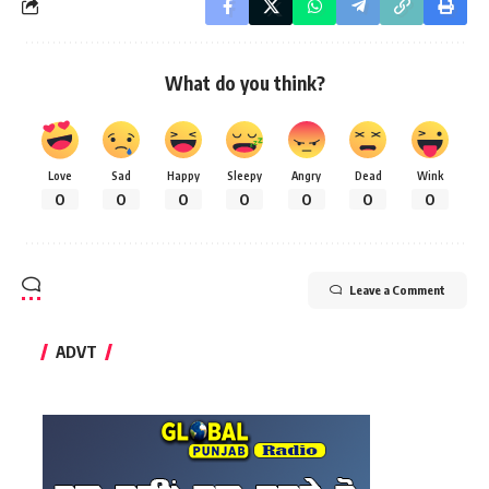
What do you think?
Love
Sad
Happy
Sleepy
Angry
Dead
Wink
0
0
0
0
0
0
0
Leave a Comment
ADVT