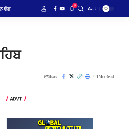
9
ਨ ਢੰਗ
Aa
Font
Resizer
ਾਹਿਬ
1 Min Read
Share
ADVT