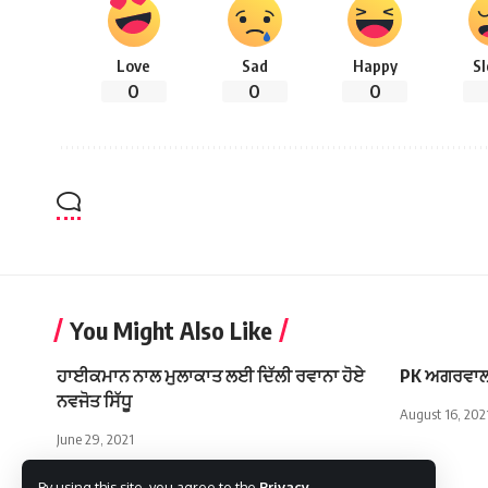
Love
Sad
Happy
S
0
0
0
You Might Also Like
ਹਾਈਕਮਾਨ ਨਾਲ ਮੁਲਾਕਾਤ ਲਈ ਦਿੱਲੀ ਰਵਾਨਾ ਹੋਏ
PK ਅਗਰਵਾਲ 
ਨਵਜੋਤ ਸਿੱਧੂ
August 16, 202
June 29, 2021
By using this site, you agree to the
Privacy