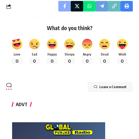
What do you think?
Love
Sad
Happy
Sleepy
Angry
Dead
Wink
0
0
0
0
0
0
0
Leave a Comment
ADVT