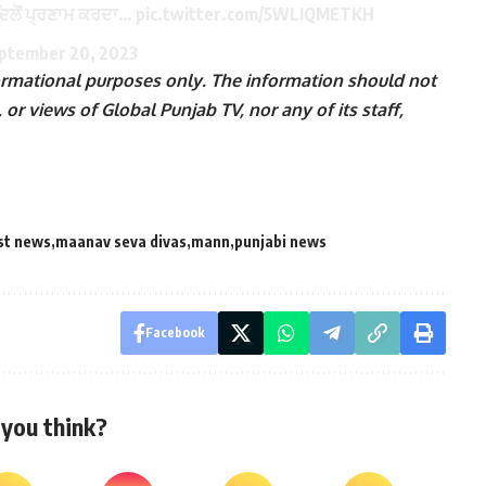
 ਦਿਲੋਂ ਪ੍ਰਣਾਮ ਕਰਦਾ…
pic.twitter.com/5WLIQMETKH
ptember 20, 2023
nformational purposes only. The information should not
 or views of Global Punjab TV, nor any of its staff,
st news
maanav seva divas
mann
punjabi news
Facebook
you think?