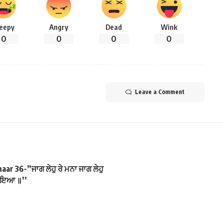
leepy
Angry
Dead
Wink
0
0
0
0
Leave a Comment
ar 36-”ਜਾਗ ਲੇਹੁ ਰੇ ਮਨਾ ਜਾਗ ਲੇਹੁ
ੋਇਆ ॥’’