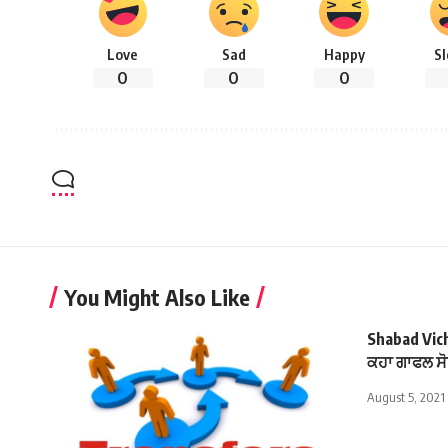
Love
Sad
Happy
S
0
0
0
You Might Also Like
Shabad Vicha
ਕਹਾ ਗਾਫਲ ਸ
August 5, 2021