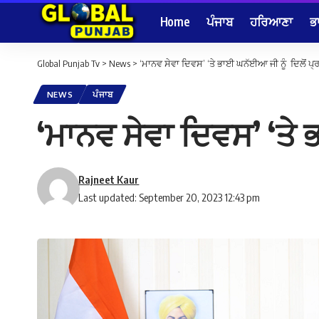
Home
ਪੰਜਾਬ
ਹਰਿਆਣਾ
ਭ
Global Punjab Tv
>
News
>
‘ਮਾਨਵ ਸੇਵਾ ਦਿਵਸ’ ‘ਤੇ ਭਾਈ ਘਨੱਈਆ ਜੀ ਨੂੰ ਦਿਲੋਂ ਪ
NEWS
ਪੰਜਾਬ
‘ਮਾਨਵ ਸੇਵਾ ਦਿਵਸ’ ‘ਤੇ
Rajneet Kaur
Last updated: September 20, 2023 12:43 pm