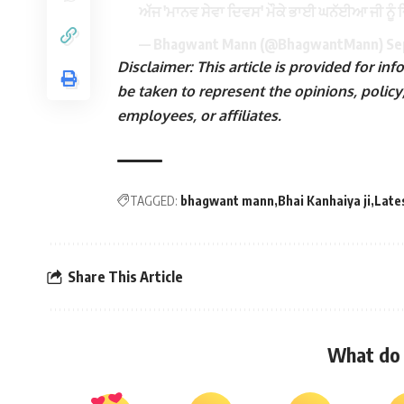
ਅੱਜ 'ਮਾਨਵ ਸੇਵਾ ਦਿਵਸ' ਮੌਕੇ ਭਾਈ ਘਨੱਈਆ ਜੀ ਨੂੰ
— Bhagwant Mann (@BhagwantMann)
Se
Disclaimer: This article is provided for i
be taken to represent the opinions, policy,
employees, or affiliates.
TAGGED:
bhagwant mann
Bhai Kanhaiya ji
Late
Share This Article
What do 