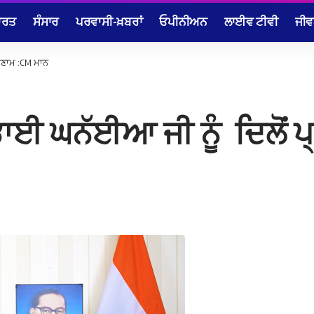
ਾਰਤ
ਸੰਸਾਰ
ਪਰਵਾਸੀ-ਖ਼ਬਰਾਂ
ਓਪੀਨੀਅਨ
ਲਾਈਵ ਟੀਵੀ
ਜੀਵ
੍ਰਣਾਮ :CM ਮਾਨ
 ਭਾਈ ਘਨੱਈਆ ਜੀ ਨੂੰ ਦਿਲੋਂ 