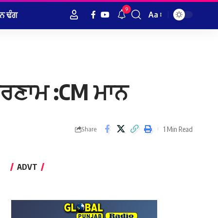
9
ਨ ਢੰਗ
Aa
Font
Resizer
ਪ੍ਰਣਾਮ :CM ਮਾਨ
1 Min Read
Share
ADVT