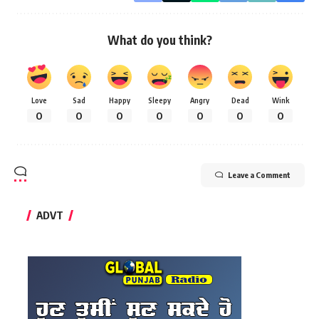
What do you think?
Love
Sad
Happy
Sleepy
Angry
Dead
Wink
0
0
0
0
0
0
0
Leave a Comment
ADVT