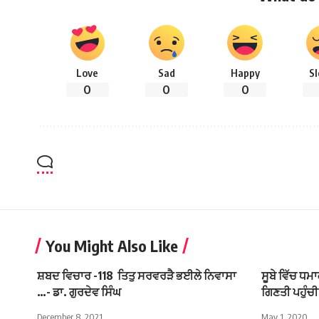
Love
Sad
Happy
S
0
0
0
You Might Also Like
ਸ਼ਬਦ ਵਿਚਾਰ -118 ਤਿਤੁ ਸਰਵਰੜੈ ਭਈਲੇ ਨਿਵਾਸਾ
ਸੂਬੇ ਵਿੱਚ ਧਮ
…- ਡਾ. ਗੁਰਦੇਵ ਸਿੰਘ
ਗਿਣਤੀ ਪਹੁੰਚ
December 8, 2021
May 1, 2020