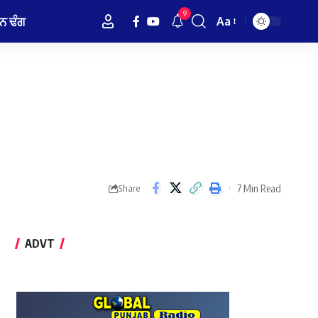
9
ਨ ਢੰਗ
Aa
Font
Resizer
7 Min Read
Share
ADVT