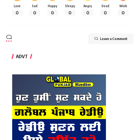
Love
Sad
Happy
Sleepy
Angry
Dead
Wink
0
0
0
0
0
0
0
Leave a Comment
ADVT