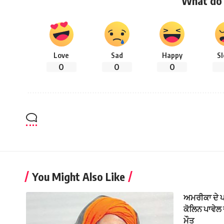
What do 
Love
Sad
Happy
S
0
0
0
You Might Also Like
ਅਮਰੀਕਾ ਦੇ 
ਕੋਲਿਨ ਪਾਵੇਲ 
ਮੌਤ