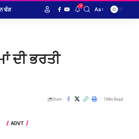
9
ਨ ਢੰਗ
Aa
Font
Resizer
਼ਮਾਂ ਦੀ ਭਰਤੀ
1 Min Read
Share
ADVT