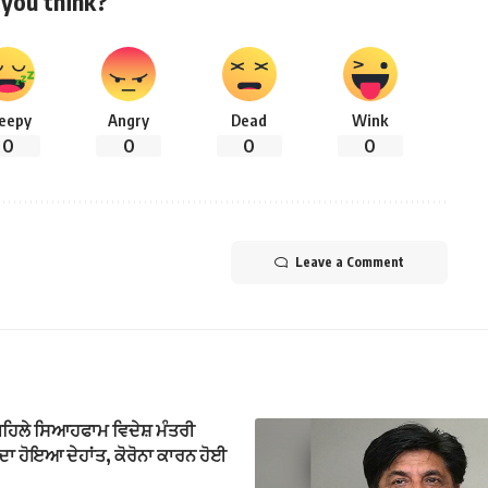
you think?
leepy
Angry
Dead
Wink
0
0
0
0
Leave a Comment
ਪਹਿਲੇ ਸਿਆਹਫਾਮ ਵਿਦੇਸ਼ ਮੰਤਰੀ
ਦਾ ਹੋਇਆ ਦੇਹਾਂਤ, ਕੋਰੋਨਾ ਕਾਰਨ ਹੋਈ