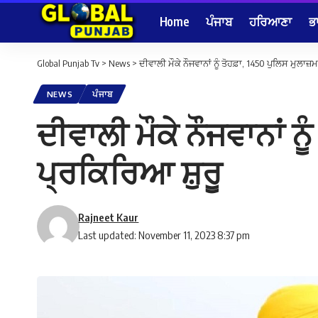
Home
ਪੰਜਾਬ
ਹਰਿਆਣਾ
ਭ
Global Punjab Tv
>
News
>
ਦੀਵਾਲੀ ਮੌਕੇ ਨੌਜਵਾਨਾਂ ਨੂੰ ਤੋਹਫ਼ਾ, 1450 ਪੁਲਿਸ ਮੁਲਾਜ਼
NEWS
ਪੰਜਾਬ
ਦੀਵਾਲੀ ਮੌਕੇ ਨੌਜਵਾਨਾਂ ਨ
ਪ੍ਰਕਿਰਿਆ ਸ਼ੁਰੂ
Rajneet Kaur
Last updated: November 11, 2023 8:37 pm