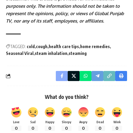
purposes only. The information should not be taken to
represent the opinions, policy, or views of Global Punjab
TV, nor any of its staff, employees, or affiliates.
TAGGED:
cold
cough
health care tips
home remedies
Seasonal Viral
steam inhalation
steaming
What do you think?
Love
Sad
Happy
Sleepy
Angry
Dead
Wink
0
0
0
0
0
0
0