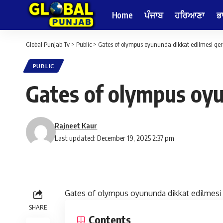
Home
ਪੰਜਾਬ
ਹਰਿਆਣਾ
ਭ
Global Punjab Tv
>
Public
>
Gates of olympus oyununda dikkat edilmesi ger
PUBLIC
Gates of olympus oyu
Rajneet Kaur
Last updated: December 19, 2025 2:37 pm
Gates of olympus oyununda dikkat edilmesi
SHARE
Contents