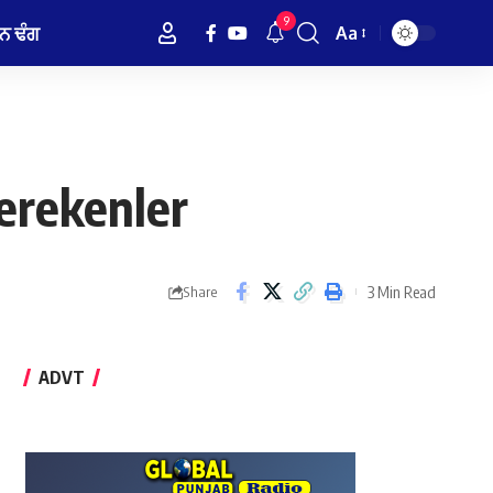
9
ਨ ਢੰਗ
Aa
Font
Resizer
erekenler
3 Min Read
Share
ADVT