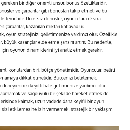
reken bir diğer önemli unsur, bonus özellikleridir.
nüşler ve çarpanlar gibi bonusları takip etmeli ve bu
hedeflemelidir. Ücretsiz dönüşler, oyunculara ekstra
 çarpanlar, kazanılan miktarı katlayabilir.
k, oyun stratejinizi geliştirmenize yardımcı olur. Özellikle
r, büyük kazançlar elde etme şansını artırır. Bu nedenle,
 için oyunun dinamiklerini iyi analiz etmek gerekir.
 konulardan biri, bütçe yönetimidir. Oyuncular, belirli
şmamaya dikkat etmelidir. Bütçenizi belirlemek,
n deneyiminizi keyifli hale getirmenize yardımcı olur.
k yapmamak ve sağduyulu bir şekilde hareket etmek de
it içerisinde kalmak, uzun vadede daha keyifli bir oyun
 sizi etkilemesine izin vermemek, stratejik bir yaklaşım