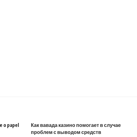
e o papel
Как вавада казино помогает в случае
проблем с выводом средств