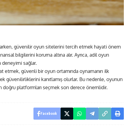
rken, güvenilir oyun sitelerini tercih etmek hayati önem
inansal bilgilerini koruma altına alır. Ayrıca, adil oyun
n deneyimi sağlar.
kkat etmek, güvenli bir oyun ortamında oynamanın ilk
rek güvenilirliklerini kanıtlamış olurlar. Bu nedenle, oyunun
çin doğru platformları seçmek son derece önemlidir.
Facebook