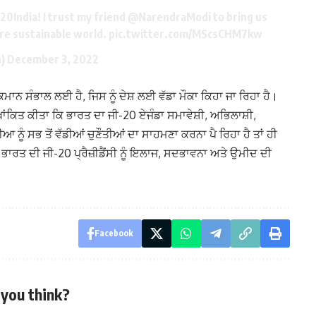
20India
! I trust my friend
@NarendraModi
to bring us
ore sustainable world.
pic.twitter.com/MScsCHM7kw
n)
December 3, 2022
ਮਾਨ ਸੰਭਾਲ ਲਈ ਹੈ, ਜਿਸ ਨੂੰ ਦੇਸ਼ ਲਈ ਵੱਡਾ ਮੌਕਾ ਕਿਹਾ ਜਾ ਰਿਹਾ ਹੈ।
ਖਾਂਕਿਤ ਕੀਤਾ ਕਿ ਭਾਰਤ ਦਾ ਜੀ-20 ਏਜੰਡਾ ਸਮਾਵੇਸ਼ੀ, ਅਭਿਲਾਸ਼ੀ,
ੰ ਸਭ ਤੋਂ ਵੱਡੀਆਂ ਚੁਣੌਤੀਆਂ ਦਾ ਸਾਹਮਣਾ ਕਰਨਾ ਪੈ ਰਿਹਾ ਹੈ ਤਾਂ ਹੀ
ਭਾਰਤ ਦੀ ਜੀ-20 ਪ੍ਰੈਜ਼ੀਡੈਂਸੀ ਨੂੰ ਇਲਾਜ, ਸਦਭਾਵਨਾ ਅਤੇ ਉਮੀਦ ਦੀ
Facebook
you think?