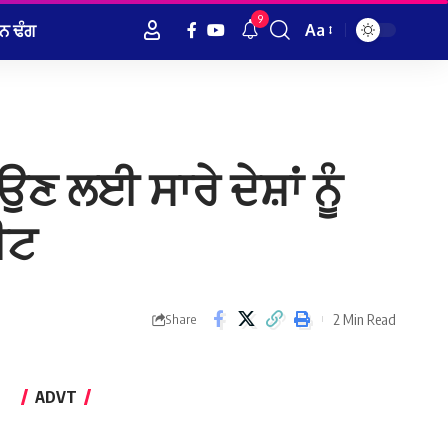
9
ਨ ਢੰਗ
Aa
Font
Resizer
 ਲਈ ਸਾਰੇ ਦੇਸ਼ਾਂ ਨੂੰ
ੀਟ
2 Min Read
Share
ADVT