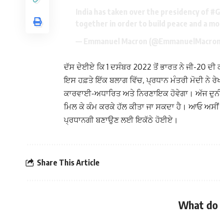
India has taken over the presidency of
#G
together in order to build peace and a m
— Emmanuel Macron (@EmmanuelMacro
ਦੱਸ ਦੇਈਏ ਕਿ 1 ਦਸੰਬਰ 2022 ਤੋਂ ਭਾਰਤ ਨੇ ਜੀ-20 ਦੀ ਕ
ਇਸ ਹਫ਼ਤੇ ਇੱਕ ਬਲਾਗ ਵਿੱਚ, ਪ੍ਰਧਾਨ ਮੰਤਰੀ ਮੋਦੀ ਨੇ ਰੇ
ਕਾਰਵਾਈ-ਅਧਾਰਿਤ ਅਤੇ ਨਿਰਣਾਇਕ ਹੋਵੇਗਾ। ਅੱਜ ਦੁਨੀਆ ਨੂ
ਮਿਲ ਕੇ ਕੰਮ ਕਰਕੇ ਹੱਲ ਕੀਤਾ ਜਾ ਸਕਦਾ ਹੈ। ਆਓ ਅਸੀਂ 
ਪ੍ਰਧਾਨਗੀ ਬਣਾਉਣ ਲਈ ਇਕੱਠੇ ਹੋਈਏ।
Share This Article
What do 