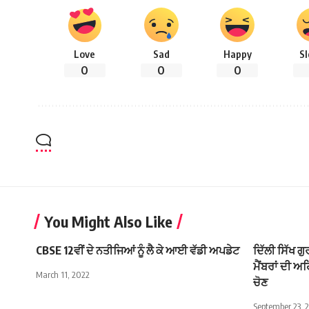
Love
Sad
Happy
S
0
0
0
You Might Also Like
CBSE 12ਵੀਂ ਦੇ ਨਤੀਜਿਆਂ ਨੂੰ ਲੈ ਕੇ ਆਈ ਵੱਡੀ ਅਪਡੇਟ
ਦਿੱਲੀ ਸਿੱਖ ਗੁ
ਮੈਂਬਰਾਂ ਦੀ ਅਹ
March 11, 2022
ਚੋਣ
September 23, 