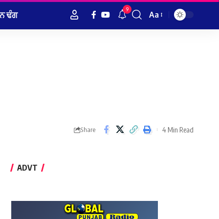
9
ਨ ਢੰਗ
Aa
Font
Resizer
4 Min Read
Share
ADVT