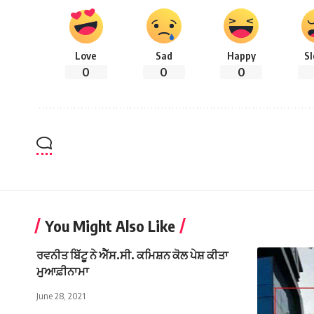
Love
Sad
Happy
S
0
0
0
You Might Also Like
ਰਵਨੀਤ ਬਿੱਟੂ ਨੇ ਐੱਸ.ਸੀ. ਕਮਿਸ਼ਨ ਕੋਲ ਪੇਸ਼ ਕੀਤਾ
ਮੁਆਫ਼ੀਨਾਮਾ
June 28, 2021