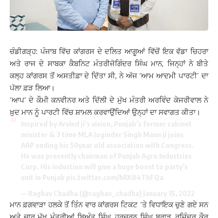
ਚੰਡੀਗੜ੍ਹ: ਪੰਜਾਬ ਵਿੱਚ ਕਾਂਗਰਸ ਦੇ ਦਲਿਤ ਆਗੂਆਂ ਵਿੱਚੋਂ ਇਕ ਵੱਡਾ ਚਿਹਰਾ
ਅਤੇ ਰਾਜ ਦੇ ਸਾਬਕਾ ਕੈਬਨਿਟ ਮੰਤਰੀਜੋਗਿੰਦਰ ਸਿੰਘ ਮਾਨ, ਜਿਨ੍ਹਾਂ ਨੇ ਬੀਤੇ
ਕਲ੍ਹ ਕਾਂਗਰਸ ਤੋਂ ਅਸਤੀਫ਼ਾ ਦੇ ਦਿੱਤਾ ਸੀ, ਨੇ ਅੱਜ ‘ਆਮ ਆਦਮੀ ਪਾਰਟੀ’ ਦਾ
ਪੱਲਾ ਫ਼ੜ ਲਿਆ।
‘ਆਪ’ ਦੇ ਕੌਮੀ ਕਨਵੀਨਰ ਅਤੇ ਦਿੱਲੀ ਦੇ ਮੁੱਖ ਮੰਤਰੀ ਅਰਵਿੰਦ ਕੇਜਰੀਵਾਲ ਨੇ
ਖ਼ੁਦ ਮਾਨ ਨੂੰ ਪਾਰਟੀ ਵਿੱਚ ਸ਼ਾਮਲ ਕਰਵਾਉਂਦਿਆਂ ਉਨ੍ਹਾਂ ਦਾ ਸਵਾਗਤ ਕੀਤਾ।
Inspired by Arvind ji’s vision, Punjab’s former cabinet
minister & 3 time MLA Joginder Singh Mann ji joins
AAP ending his 50year old association with Congress.
He was presently chairman of Punjab Agro Industries
Corp. His induction will give a huge boost to party’s
unit in Punjab
pic.twitter.com/hRX84ThFQa
— Raghav Chadha (@raghav_chadha)
January 15, 2022
ਮਾਨ ਫ਼ਗਵਾੜਾ ਹਲਕੇ ਤੋਂ ਤਿੰਨ ਵਾਰ ਕਾਂਗਰਸ ਟਿਕਟ ’ਤੇ ਵਿਧਾਇਕ ਚੁਣੇ ਗਏ ਸਨ
ਅਤੇ ਚਾਰ ਮੁੱਖ ਮੰਤਰੀਆਂ ਬਿਅੰਤ ਸਿੰਘ, ਹਰਚਰਨ ਸਿੰਘ ਬਰਾੜ, ਰਜਿੰਦਰ ਕੌਰ