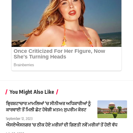
You Might Also Like
ਭ੍ਰਿਸ਼ਟਾਚਾਰ ਮਾਮਲਿਆਂ ’ਚ ਸੀਨੀਅਰ ਅਧਿਕਾਰੀਆਂ ਨੂੰ
ਕਾਰਵਾਈ ਤੋਂ ਮਿਲੀ ਛੋਟ ਹੋਵੇਗੀ ਖ਼ਤਮ: ਸੁਪਰੀਮ ਕੋਰਟ
September 12, 2023
ਐਸਏਐਸਨਗਰ ‘ਚ ਠੀਕ ਹੋਏ ਮਰੀਜਾਂ ਦੀ ਗਿਣਤੀ ਨਵੇਂ ਮਰੀਜਾਂ ਤੋਂ ਹੋਈ ਵੱਧ