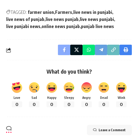
TAGGED:
farmer union
Farmers
live news in punjabi
live news of punjab
live news punjab
live news punjabi
live punjabi news
online news punjab
punjab live news
What do you think?
Love
Sad
Happy
Sleepy
Angry
Dead
Wink
0
0
0
0
0
0
0
Leave a Comment