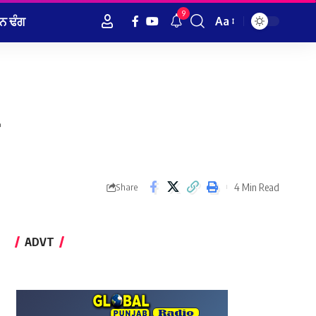
9
ਨ ਢੰਗ
Aa
Font
Resizer
4 Min Read
Share
ADVT