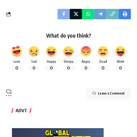
What do you think?
Love
Sad
Happy
Sleepy
Angry
Dead
Wink
0
0
0
0
0
0
0
Leave a Comment
ADVT