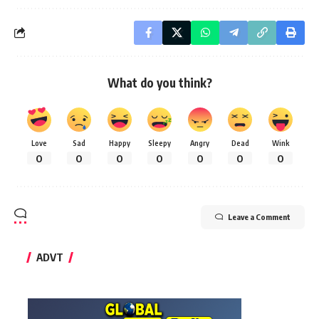
What do you think?
Love
Sad
Happy
Sleepy
Angry
Dead
Wink
0
0
0
0
0
0
0
Leave a Comment
ADVT