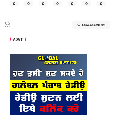
0
0
0
0
0
0
0
Leave a Comment
ADVT