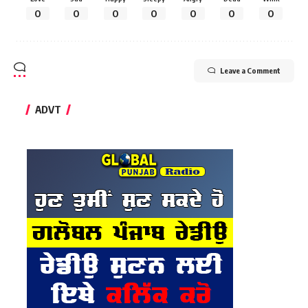
0
0
0
0
0
0
0
Leave a Comment
ADVT