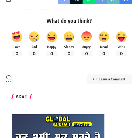
What do you think?
Love
Sad
Happy
Sleepy
Angry
Dead
Wink
0
0
0
0
0
0
0
Leave a Comment
ADVT