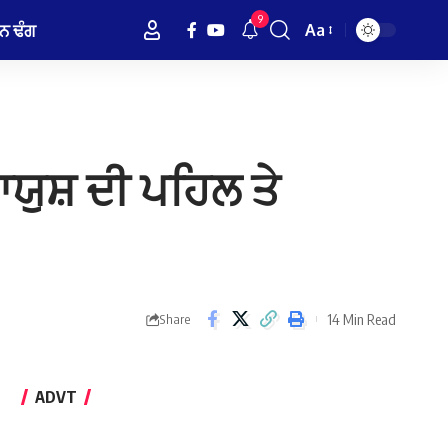
9
ਨ ਢੰਗ
Aa
Font
Resizer
ਯੁਸ਼ ਦੀ ਪਹਿਲ ਤੇ
14 Min Read
Share
ADVT