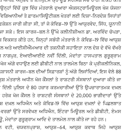
 ਆਪਣੇ ਅਨੁਭਵ ਤੇ ਇਨਪੁਟਸ ਕ੍ਰਾਊਡ ਸੋਰਸਿੰਗ ਮੰਚ ਰਾਹੀਂ ਇਕੱਠੇ ਕੀਤੇ
ਉਨ੍ਹਾਂ ਵਿੱਚੋਂ ਕੁਝ ਵਿੰਚ ਮੰਤਰਾਲੇ ਦੁਆਰਾ ਐਕਸਟ੍ਰਾਮਿਊਰਲ ਖੋਜ ਯੋਜਨਾ
ਿਗਿਆਨੀਆਂ ਤੇ ਫ਼ਾਰਮਾਸਿਊਟੀਕਲ ਖੇਤਰਾਂ ਲਈ ਦਿਸ਼ਾ-ਨਿਰਦੇਸ਼ ਸਿਧਾਂਤਾਂ
ਫ਼ਿਕੇਸ਼ਨ ਜਾਰੀ ਕੀਤਾ ਸੀ, ਤਾਂ ਜੋ ਕੋਵਿਡ–19 ਉੱਤੇ ਆਯੁਰਵੇਦ, ਸਿੱਧ, ਯੂਨਾਨੀ
ੀਤੀ ਜਾ ਸਕੇ। ਇਸ ਕਾਰਜ–ਬਲ ਨੇ ਉੱਘੇ ਕਲੀਨੀਸ਼ੀਅਨ ਡਾ. ਅਰਵਿੰਦ ਚੋਪੜਾ,
ਜ਼ ਵਿਕਸਤ ਕੀਤੇ ਹਨ, ਜਿਨ੍ਹਾਂ ਸਬੰਧੀ ਮੰਤਰਾਲੇ ਨੇ ਕੋਵਿਡ–19 ਵਿੱਚ ਆਯੁਸ਼
ਲ ਅਤੇ ਆਈਸੀਐੱਮਆਰ ਦੀ ਤਕਨੀਕੀ ਸਹਾਇਤਾ ਨਾਲ ਦੇਸ਼ ਦੇ ਵੱਖੋ ਵੱਖਰੇ
ੱਸ ਨਾਗਪੁਰ, ਏਆਈਆਈਏ ਨਵੀਂ ਦਿੱਲੀ, ਮੇਦਾਂਤਾ ਹਾਸਪਤਾਲ ਗੁਰੂਗ੍ਰਾਮ
ਿਤ ਖੋਜ ਅੱਗੇ ਵਧਾਉਣ ਲਈ ਡੀਬੀਟੀ ਨਾਲ ਤਾਲਮੇਲ ਬਿਠਾ ਕੇ ਪ੍ਰੀਕਲੀਨਿਕਲ,
ਸਨੀ ਕਾਰਜ–ਬਲ ਦੀਆਂ ਸਿਫ਼ਾਰਸ਼ਾਂ ਨੂੰ ਅੱਗੇ ਲਿਜਾਂਦਿਆਂ, ਇਸ ਵੇਲੇ 88
ਸ਼ ਮੰਤਰਾਲੇ ਅਧੀਨ ਖੋਜ ਕੌਂਸਲਾਂ ਤੇ ਰਾਸ਼ਟਰੀ ਸੰਸਥਾਨਾਂ ਦੁਆਰਾ ਕੀਤੇ ਜਾ
ਚ ਦਿੱਲੀ ਪੁਲਿਸ ਦੇ 80 ਹਜ਼ਾਰ ਕਰਮਚਾਰੀਆਂ ਉੱਤੇ ਉਪਚਾਰਾਤਮਕ ਦਖ਼ਲ
ੇਕ ਖੋਜ ਕੌਂਸਲ ਤੇ ਰਾਸ਼ਟਰੀ ਸੰਸਥਾਨਾਂ ਦੇ 20,000 ਭਾਗੀਦਾਰਾਂ ਉੱਤੇ
 ਦਖ਼ਲ ਅਧਿਐਨ ਅਤੇ ਕੋਵਿਡ-19 ਵਿੱਚ ਆਯੁਸ਼ ਦਖ਼ਲਾਂ ਦੇ ਪਿਛਲਝਾਤ
ਰਗਾਂ ਉੱਤੇ ਸਰਵੇਖਣ ਅਧਿਐਨ, ਇੰਟਰਾ ਮਿਊਰਲ ਅਤੇ ਡੀਬੀਟੀ, ਏਮਸ
ਮੇਦਾਂਤਾ ਗੁਰੂਗ੍ਰਾਮ ਆਦਿ ਦੇ ਤਾਲਮੇਲ ਨਾਲ ਕੀਤੇ ਜਾ ਰਹੇ ਹਨ।
ਚੀ ਘਨ ਵਟੀ, ਚਯਵਨਪ੍ਰਾਸ਼, ਆਯੁਸ਼–64, ਆਯੁਸ਼ ਕਵਾਥ ਜਿਹੇ ਆਯੁਸ਼