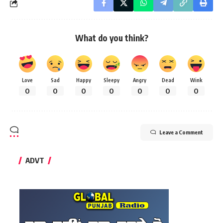
What do you think?
Love
Sad
Happy
Sleepy
Angry
Dead
Wink
0
0
0
0
0
0
0
Leave a Comment
ADVT