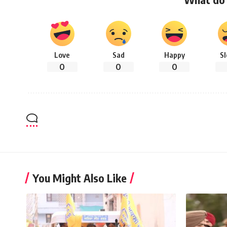
Love
Sad
Happy
S
0
0
0
You Might Also Like