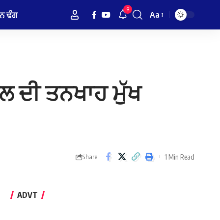
9
ਨ ਢੰਗ
Aa
Font
Resizer
ਲ ਦੀ ਤਨਖਾਹ ਮੁੱਖ
1 Min Read
Share
ADVT