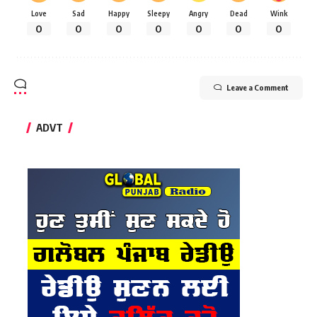
Love
Sad
Happy
Sleepy
Angry
Dead
Wink
0
0
0
0
0
0
0
Leave a Comment
ADVT