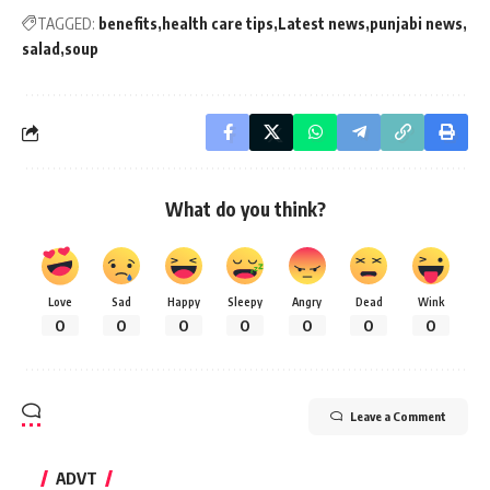
TAGGED:
benefits
health care tips
Latest news
punjabi news
salad
soup
What do you think?
Love
Sad
Happy
Sleepy
Angry
Dead
Wink
0
0
0
0
0
0
0
Leave a Comment
ADVT